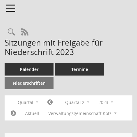
Toggle navigation
RSS-Feed
Sitzungen mit Freigabe für
Niederschrift 2023
Kalender
Termine
Niederschriften
Quartal
Quartal 2
2023
Aktuell
Verwaltungsgemeinschaft Kötz