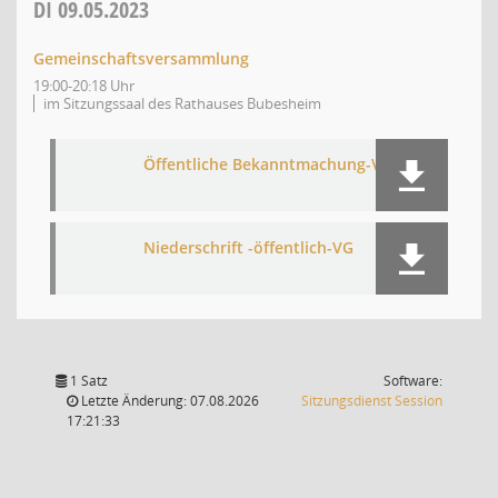
DI
09.05.2023
Gemeinschaftsversammlung
19:00-20:18 Uhr
im Sitzungssaal des Rathauses Bubesheim
Öffentliche Bekanntmachung-VG
Niederschrift -öffentlich-VG
1 Satz
Software:
(Wird in
Letzte Änderung: 07.08.2026
Sitzungsdienst
Session
17:21:33