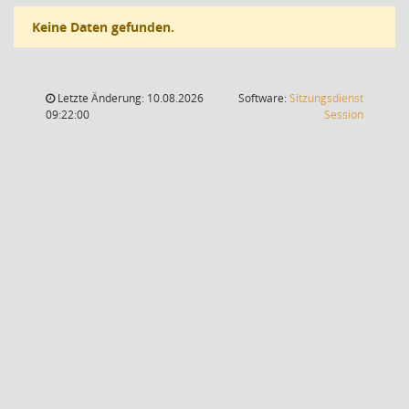
Keine Daten gefunden.
Letzte Änderung: 10.08.2026
Software:
Sitzungsdienst
(Wird in
09:22:00
Session