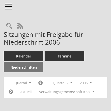
Toggle navigation
RSS-Feed
Sitzungen mit Freigabe für
Niederschrift 2006
Kalender
Termine
Niederschriften
Quartal
Quartal 2
2006
Aktuell
Verwaltungsgemeinschaft Kötz