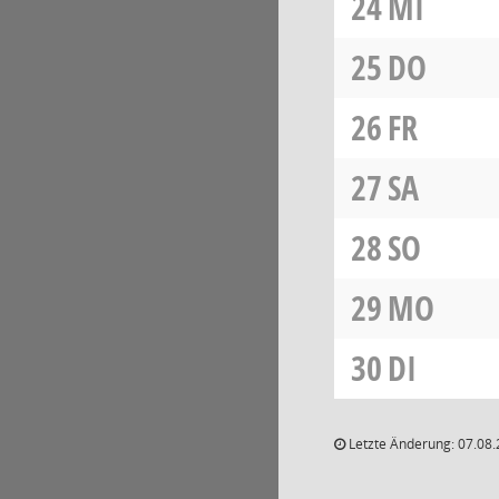
24
MI
25
DO
26
FR
27
SA
28
SO
29
MO
30
DI
Letzte Änderung: 07.08.