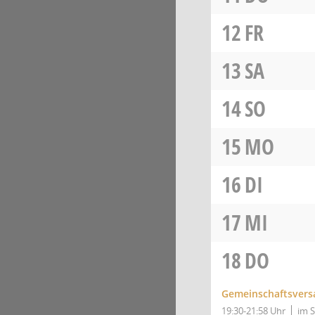
12
FR
13
SA
14
SO
15
MO
16
DI
17
MI
18
DO
Gemeinschaftsver
19:30-21:58 Uhr
im 