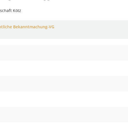
schaft Kötz
ntliche Bekanntmachung-VG