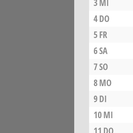
3
MI
4
DO
5
FR
6
SA
7
SO
8
MO
9
DI
10
MI
11
DO