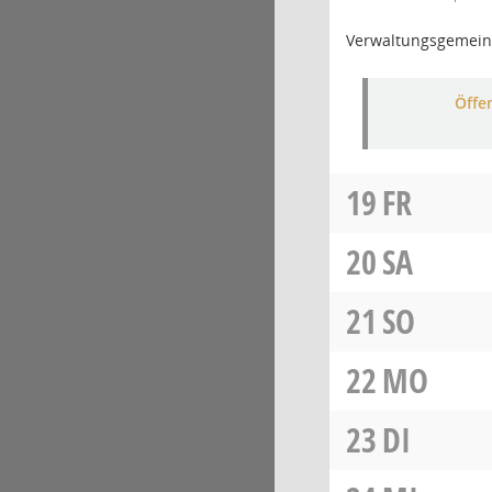
Verwaltungsgemein
Öffe
19
FR
20
SA
21
SO
22
MO
23
DI