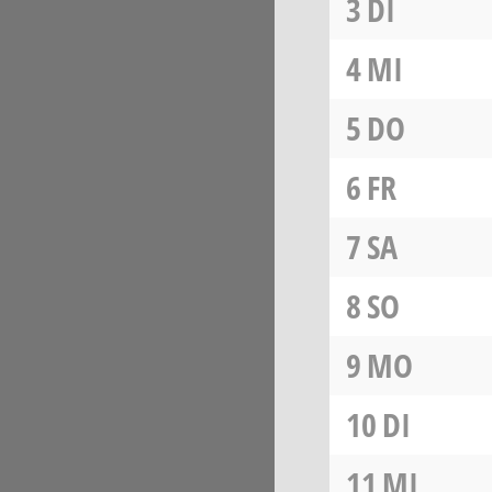
3
DI
4
MI
5
DO
6
FR
7
SA
8
SO
9
MO
10
DI
11
MI