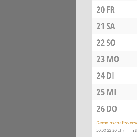
20
FR
21
SA
22
SO
23
MO
24
DI
25
MI
26
DO
Gemeinschaftsver
20:00-22:20 Uhr
im 