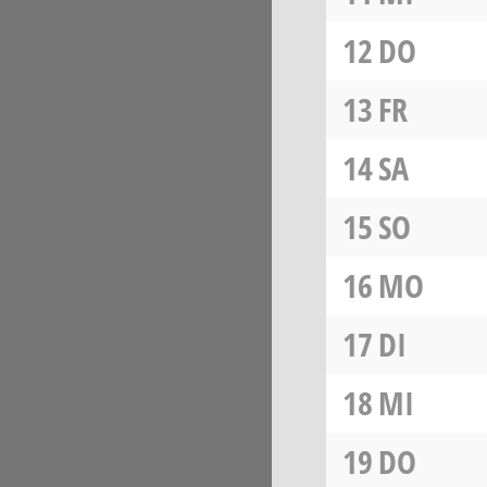
12
DO
13
FR
14
SA
15
SO
16
MO
17
DI
18
MI
19
DO