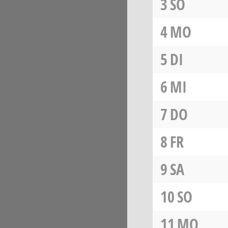
3
SO
4
MO
5
DI
6
MI
7
DO
8
FR
9
SA
10
SO
11
MO