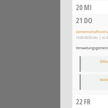
20
MI
21
DO
Gemeinschaftsver
19:00-20:55 Uhr
im 
Verwaltungsgemein
Öffe
Niede
22
FR