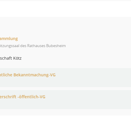
sammlung
Sitzungssaal des Rathauses Bubesheim
schaft Kötz
ntliche Bekanntmachung-VG
rschrift -öffentlich-VG