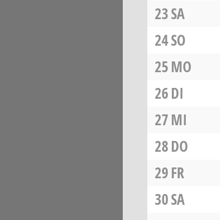
23
SA
24
SO
25
MO
26
DI
27
MI
28
DO
29
FR
30
SA