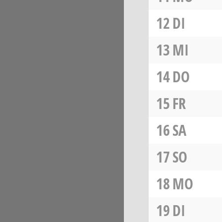
12
DI
13
MI
14
DO
15
FR
16
SA
17
SO
18
MO
19
DI