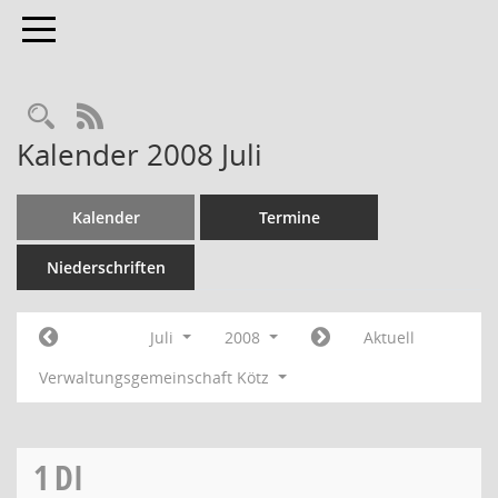
Toggle navigation
RSS-Feed
Kalender 2008 Juli
Kalender
Termine
Niederschriften
Juli
2008
Aktuell
Verwaltungsgemeinschaft Kötz
1
DI