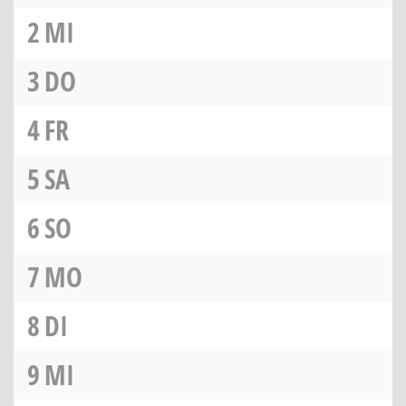
2
MI
3
DO
4
FR
5
SA
6
SO
7
MO
8
DI
9
MI