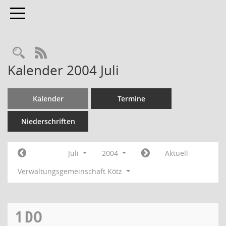
Toggle navigation
RSS-Feed
Kalender 2004 Juli
Kalender
Termine
Niederschriften
Juli
2004
Aktuell
Verwaltungsgemeinschaft Kötz
1
DO