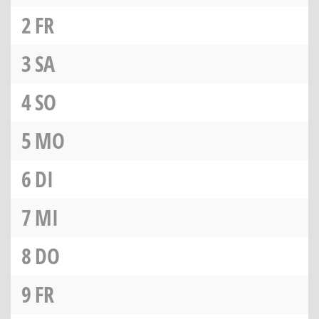
2
FR
3
SA
4
SO
5
MO
6
DI
7
MI
8
DO
9
FR