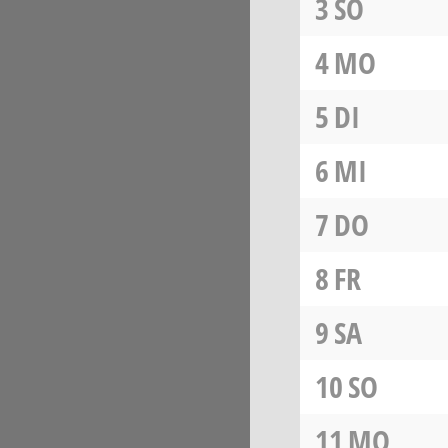
3
SO
4
MO
5
DI
6
MI
7
DO
8
FR
9
SA
10
SO
11
MO