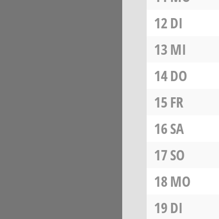
12
DI
13
MI
14
DO
15
FR
16
SA
17
SO
18
MO
19
DI