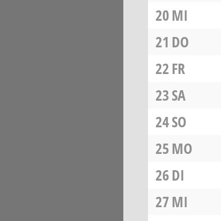
20
MI
21
DO
22
FR
23
SA
24
SO
25
MO
26
DI
27
MI