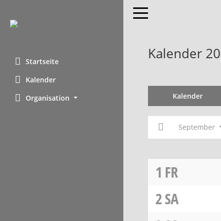
Toggle navigation
Kalender 2
Startseite
Kalender
Kalender
Organisation
September
1
FR
2
SA