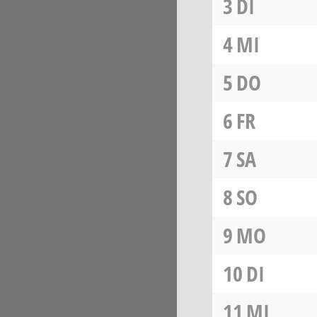
3
DI
4
MI
5
DO
6
FR
7
SA
8
SO
9
MO
10
DI
11
MI