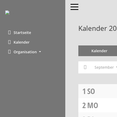
Toggle navigation
Kalender 2
Startseite
Kalender
Kalender
Organisation
September
1
SO
2
MO