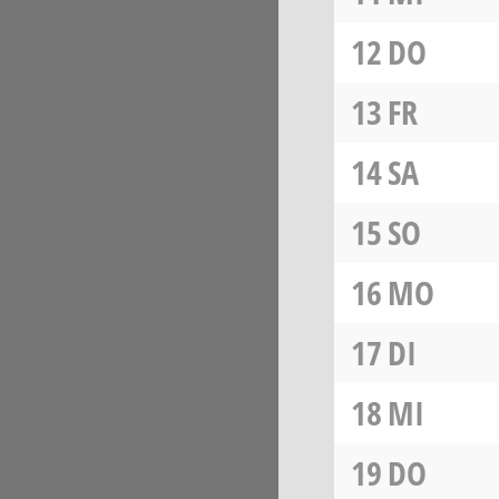
12
DO
13
FR
14
SA
15
SO
16
MO
17
DI
18
MI
19
DO