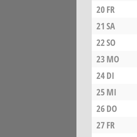
20
FR
21
SA
22
SO
23
MO
24
DI
25
MI
26
DO
27
FR