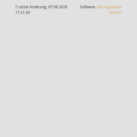
Letzte Änderung: 07.08.2026
Software:
Sitzungsdienst
(Wird in
17:21:33
Session