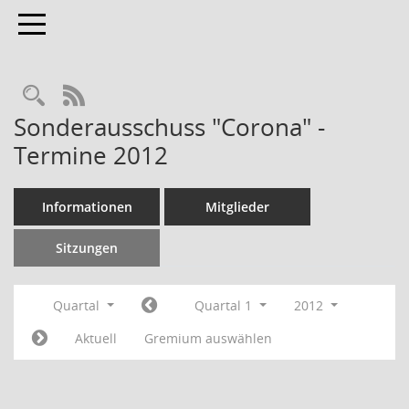
Toggle navigation
RSS-Feed
Sonderausschuss "Corona" -
Termine 2012
Informationen
Mitglieder
Sitzungen
Quartal
Quartal 1
2012
Aktuell
Gremium auswählen