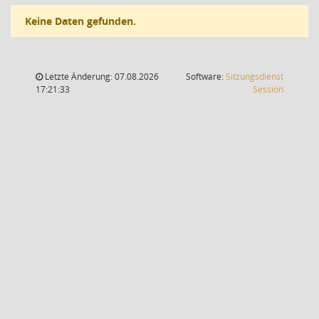
Keine Daten gefunden.
Letzte Änderung: 07.08.2026
Software:
Sitzungsdienst
(Wird in
17:21:33
Session