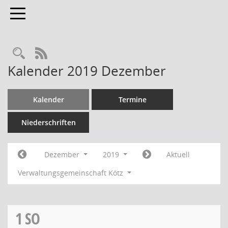
Toggle navigation
RSS-Feed
Kalender 2019 Dezember
Kalender
Termine
Niederschriften
Dezember
2019
Aktuell
Verwaltungsgemeinschaft Kötz
1
SO