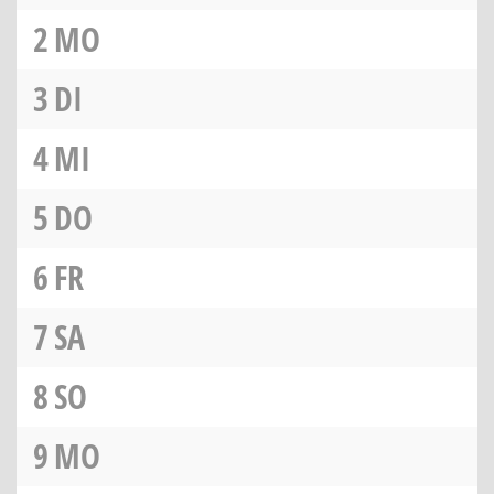
2
MO
3
DI
4
MI
5
DO
6
FR
7
SA
8
SO
9
MO