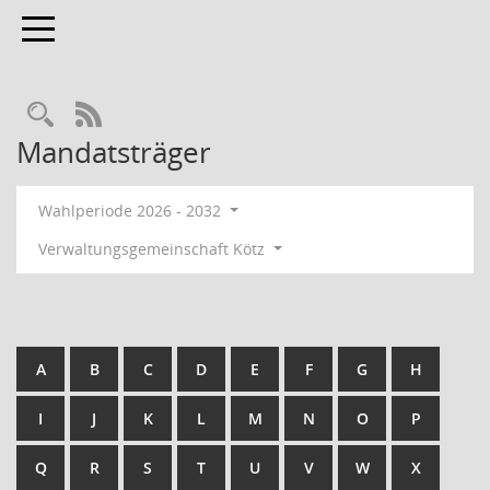
Toggle navigation
RSS-Feed
Mandatsträger
Wahlperiode 2026 - 2032
Verwaltungsgemeinschaft Kötz
A
B
C
D
E
F
G
H
I
J
K
L
M
N
O
P
Q
R
S
T
U
V
W
X