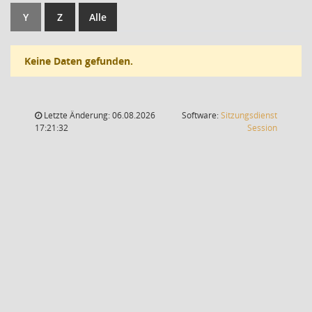
Y
Z
Alle
Keine Daten gefunden.
Letzte Änderung: 06.08.2026
Software:
Sitzungsdienst
(Wird in
17:21:32
Session