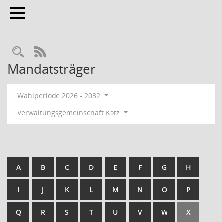
Toggle navigation
RSS-Feed
Mandatsträger
Wahlperiode 2026 - 2032
Verwaltungsgemeinschaft Kötz
A
B
C
D
E
F
G
H
I
J
K
L
M
N
O
P
Q
R
S
T
U
V
W
X