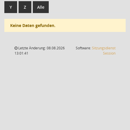
Y
Z
Alle
Keine Daten gefunden.
Letzte Änderung: 08.08.2026
Software:
Sitzungsdienst
(Wird in
13:01:41
Session