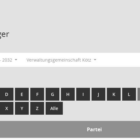
ger
- 2032
Verwaltungsgemeinschaft Kötz
D
E
F
G
H
I
J
K
L
X
Y
Z
Alle
Partei