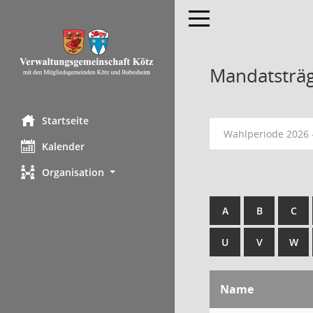
Toggle navigation
Mandatsträ
Startseite
Wahlperiode 2026 
Kalender
Organisation
A
B
C
U
V
W
Name