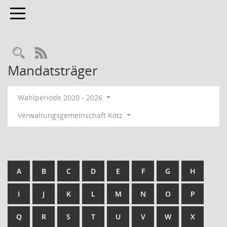
Toggle navigation
RSS-Feed
Mandatsträger
Wahlperiode 2020 - 2026
Verwaltungsgemeinschaft Kötz
A
B
C
D
E
F
G
H
I
J
K
L
M
N
O
P
Q
R
S
T
U
V
W
X