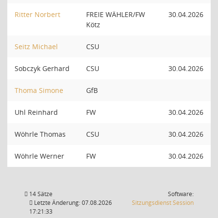
Ritter Norbert
FREIE WÄHLER/FW
30.04.2026
Kötz
Seitz Michael
CSU
Sobczyk Gerhard
CSU
30.04.2026
Thoma Simone
GfB
Uhl Reinhard
FW
30.04.2026
Wöhrle Thomas
CSU
30.04.2026
Wöhrle Werner
FW
30.04.2026
14 Sätze
Software:
(Wird in
Letzte Änderung: 07.08.2026
Sitzungsdienst
Session
17:21:33