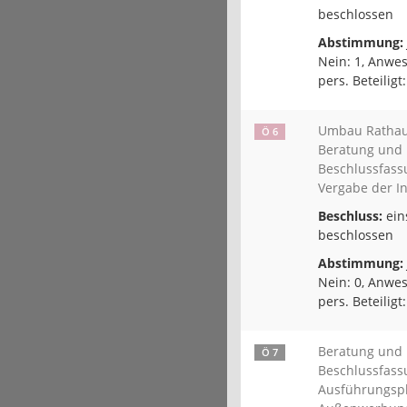
beschlossen
Abstimmung:
Nein: 1, Anwes
pers. Beteiligt:
Umbau Rathau
Ö 6
Beratung und
Beschlussfass
Vergabe der I
Beschluss:
ein
beschlossen
Abstimmung:
Nein: 0, Anwes
pers. Beteiligt:
Beratung und
Ö 7
Beschlussfass
Ausführungsp