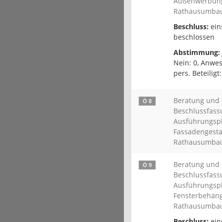
Außenwerbun
Rathausumba
Beschluss:
ein
beschlossen
Abstimmung:
Nein: 0, Anwes
pers. Beteiligt:
Beratung und
Ö 8
Beschlussfass
Ausführungsp
Fassadengesta
Rathausumba
Beratung und
Ö 9
Beschlussfass
Ausführungsp
Fensterbehän
Rathausumba
Beschluss:
ein