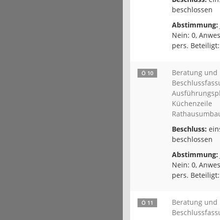
beschlossen
Abstimmung:
Nein: 0, Anwes
pers. Beteiligt:
Beratung und
Ö 10
Beschlussfass
Ausführungsp
Küchenzeile
Rathausumba
Beschluss:
ein
beschlossen
Abstimmung:
Nein: 0, Anwes
pers. Beteiligt:
Beratung und
Ö 11
Beschlussfass