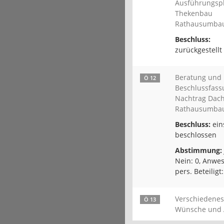
Ausführungsp
Thekenbau
Rathausumba
Beschluss:
zurückgestellt
Beratung und
Ö 12
Beschlussfas
Nachtrag Dac
Rathausumba
Beschluss:
ein
beschlossen
Abstimmung:
Nein: 0, Anwes
pers. Beteiligt:
Verschiedenes
Ö 13
Wünsche und 