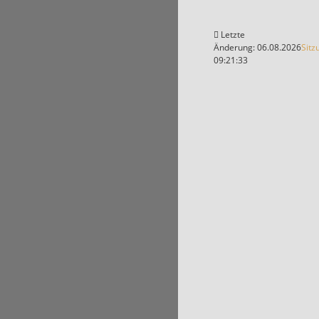
Letzte
Änderung: 06.08.2026
Sitz
09:21:33