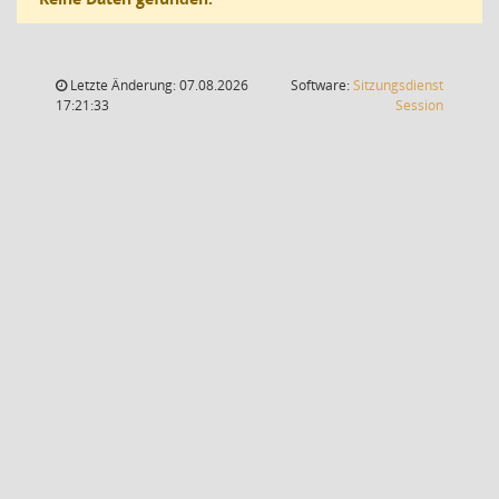
Letzte Änderung: 07.08.2026
Software:
Sitzungsdienst
(Wird in
17:21:33
Session