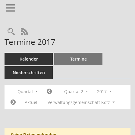
Toggle navigation
RSS-Feed
Termine 2017
Kalender
Termine
Niederschriften
Quartal
Quartal 2
2017
Aktuell
Verwaltungsgemeinschaft Kötz
Keine Daten gefunden.