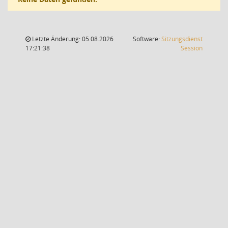
Letzte Änderung: 05.08.2026
Software:
Sitzungsdienst
(Wird in
17:21:38
Session