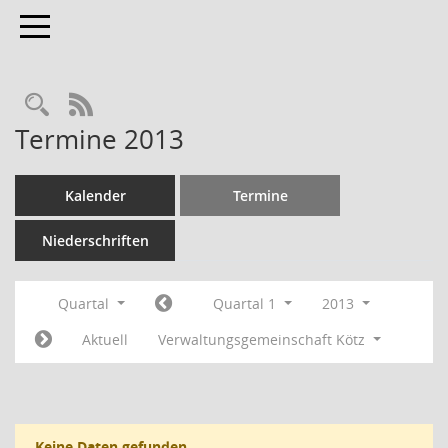
Toggle navigation
RSS-Feed
Termine 2013
Kalender
Termine
Niederschriften
Quartal
Quartal 1
2013
Aktuell
Verwaltungsgemeinschaft Kötz
Keine Daten gefunden.