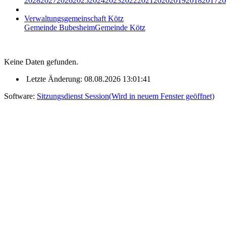
2028
2027
2026
2025
2024
2023
2022
2021
2020
2019
2018
2017
20
Verwaltungsgemeinschaft Kötz
Gemeinde Bubesheim
Gemeinde Kötz
Keine Daten gefunden.
Letzte Änderung: 08.08.2026 13:01:41
Software:
Sitzungsdienst
Session
(Wird in neuem Fenster geöffnet)