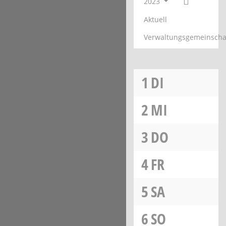
2023
Aktuell
Verwaltungsgemeinscha
1
DI
2
MI
3
DO
4
FR
5
SA
6
SO