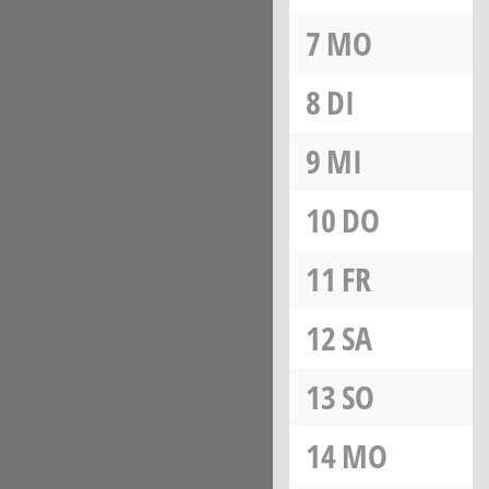
7
MO
8
DI
9
MI
10
DO
11
FR
12
SA
13
SO
14
MO