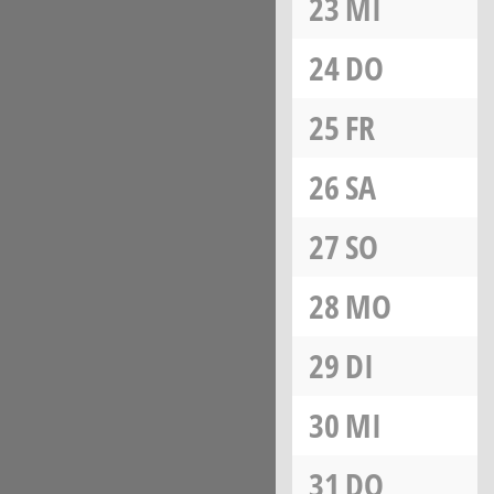
23
MI
24
DO
25
FR
26
SA
27
SO
28
MO
29
DI
30
MI
31
DO