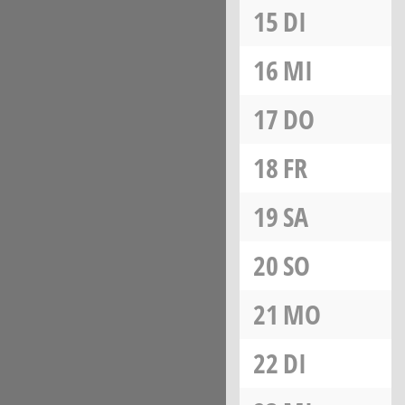
15
DI
16
MI
17
DO
18
FR
19
SA
20
SO
21
MO
22
DI