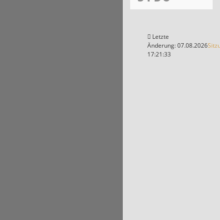
Letzte
Änderung: 07.08.2026
Sitz
17:21:33