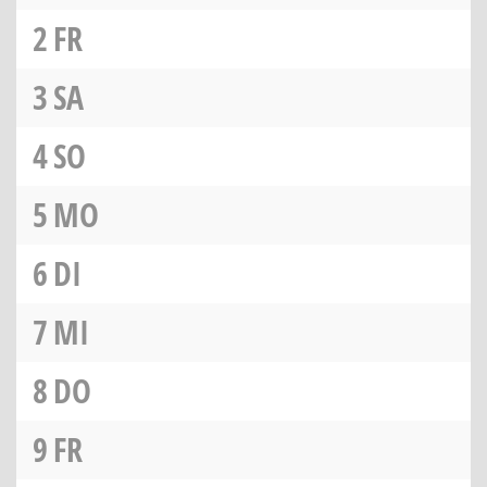
2
FR
3
SA
4
SO
5
MO
6
DI
7
MI
8
DO
9
FR