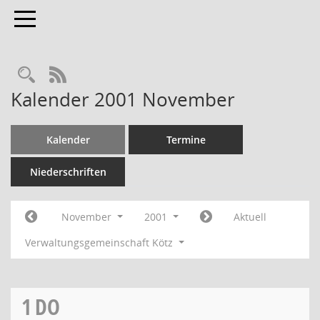
Toggle navigation
RSS-Feed
Kalender 2001 November
Kalender
Termine
Niederschriften
November
2001
Aktuell
Verwaltungsgemeinschaft Kötz
1
DO