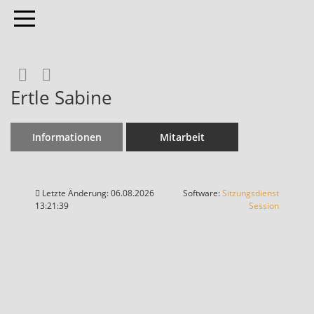
Toggle navigation
Rechercheauswahl
RSS-Feed
Ertle Sabine
Informationen
Mitarbeit
Letzte Änderung: 06.08.2026
Software:
Sitzungsdienst
(Wird in
13:21:39
Session