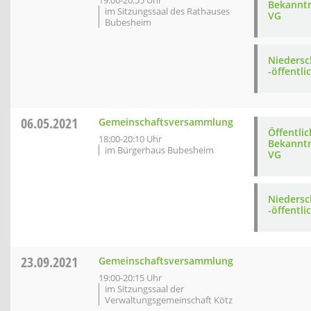
19:00-20:55 Uhr
Bekannt
im Sitzungssaal des Rathauses
VG
Bubesheim
Niedersc
-öffentli
06.05.2021
Gemeinschaftsversammlung
Öffentli
18:00-20:10 Uhr
Bekannt
im Bürgerhaus Bubesheim
VG
Niedersc
-öffentli
23.09.2021
Gemeinschaftsversammlung
19:00-20:15 Uhr
im Sitzungssaal der
Verwaltungsgemeinschaft Kötz