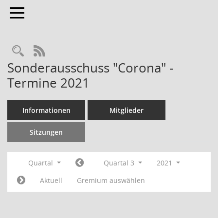
Toggle navigation
RSS-Feed
Sonderausschuss "Corona" -
Termine 2021
Informationen
Mitglieder
Sitzungen
Quartal
Quartal 3
2021
Aktuell
Gremium auswählen