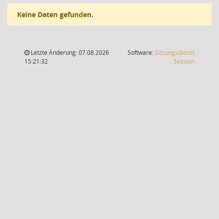
Keine Daten gefunden.
Letzte Änderung: 07.08.2026
Software:
Sitzungsdienst
(Wird in
15:21:32
Session