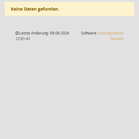
Keine Daten gefunden.
Letzte Änderung: 09.08.2026
Software:
Sitzungsdienst
(Wird in
12:01:41
Session