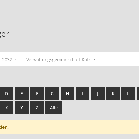
ger
- 2032
Verwaltungsgemeinschaft Kötz
D
E
F
G
H
I
J
K
L
X
Y
Z
Alle
den.