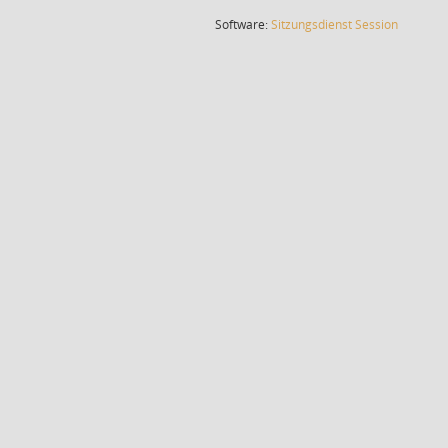
(Wird in
Software:
Sitzungsdienst
Session