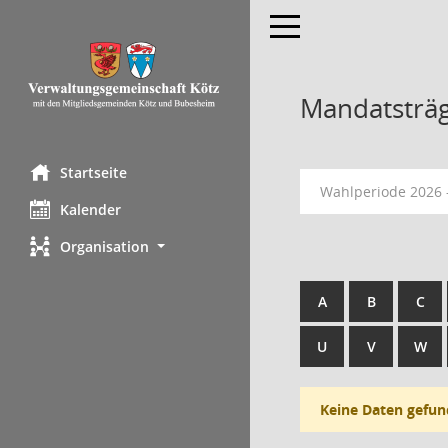
Toggle navigation
Mandatsträ
Startseite
Wahlperiode 2026 
Kalender
Organisation
A
B
C
U
V
W
Keine Daten gefun