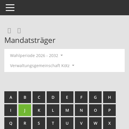
Toggle navigation
RSS-Feed
Mandatsträger
Wahlperiode 2026 - 2032
Verwaltungsgemeinschaft Kötz
A
B
C
D
E
F
G
H
I
J
K
L
M
N
O
P
Q
R
S
T
U
V
W
X