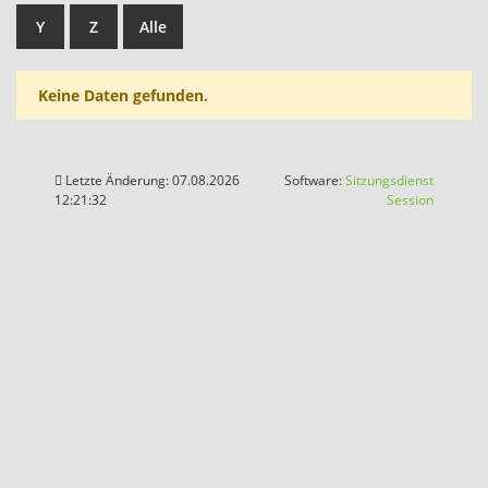
Y
Z
Alle
Keine Daten gefunden.
Letzte Änderung: 07.08.2026
Software:
Sitzungsdienst
(Wird in
12:21:32
Session