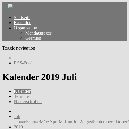
Startseite
Kalender
Organisation
Mandatsträger
Gremien
Toggle navigation
RSS-Feed
Kalender 2019 Juli
Kalender
Termine
Niederschriften
Juli
Januar
Februar
März
April
Mai
Juni
Juli
August
September
Oktober
2019