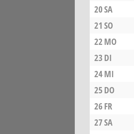
20
SA
21
SO
22
MO
23
DI
24
MI
25
DO
26
FR
27
SA