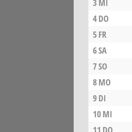
3
MI
4
DO
5
FR
6
SA
7
SO
8
MO
9
DI
10
MI
11
DO