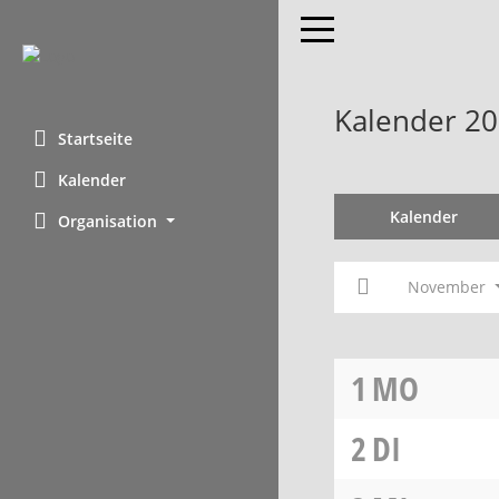
Toggle navigation
Kalender 2
Startseite
Kalender
Kalender
Organisation
November
1
MO
2
DI