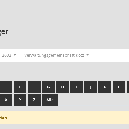
ger
- 2032
Verwaltungsgemeinschaft Kötz
D
E
F
G
H
I
J
K
L
X
Y
Z
Alle
den.