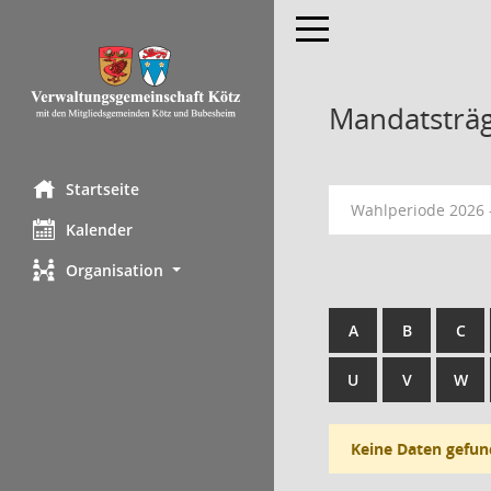
Toggle navigation
Mandatsträ
Startseite
Wahlperiode 2026 
Kalender
Organisation
A
B
C
U
V
W
Keine Daten gefun