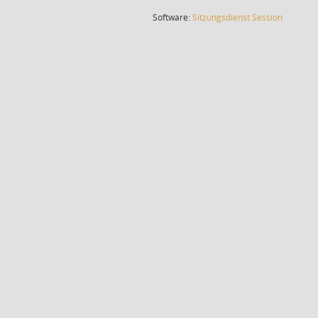
(Wird in
Software:
Sitzungsdienst
Session